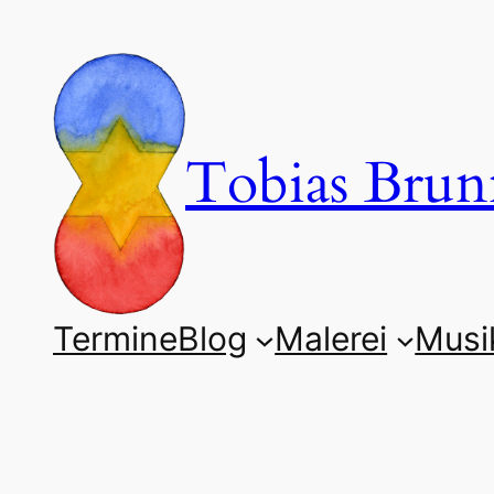
Zum
Inhalt
springen
Tobias Brun
Termine
Blog
Malerei
Musi