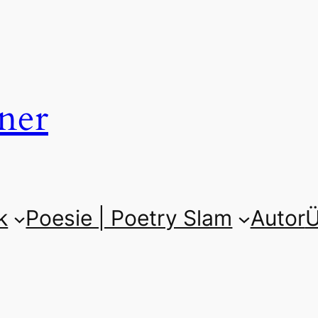
ner
k
Poesie | Poetry Slam
Autor
Ü